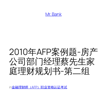
跳
至
Mr. Bank
内
容
2010年AFP案例题-房产
公司部门经理蔡先生家
庭理财规划书-第二组
in
金融理财师（AFP）职业资格认证考试