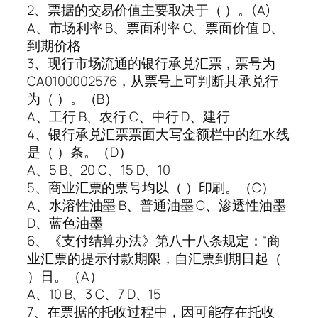
2、票据的交易价值主要取决于（ ）。(A)
A、市场利率 B、票面利率 C、票面价值 D、
到期价格
3、现行市场流通的银行承兑汇票，票号为
CA0100002576，从票号上可判断其承兑行
为（ ）。（B）
A、工行 B、农行 C、中行 D、建行
4、银行承兑汇票票面大写金额栏中的红水线
是（ ）条。（D）
A、5 B、20 C、15 D、10
5、商业汇票的票号均以（ ）印刷。（C）
A、水溶性油墨 B、普通油墨 C、渗透性油墨
D、蓝色油墨
6、《支付结算办法》第八十八条规定：“商
业汇票的提示付款期限，自汇票到期日起（
）日。（A）
A、10 B、3 C、7 D、15
7、在票据的托收过程中，因可能存在托收